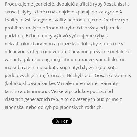
Produkujeme jednoleté, dvouleté a tříleté ryby (tosai,nisai a
sansai). Ryby, které u nás najdete spadají do kategorie A
kvality, nižší kategorie kvality neprodukujeme. Odchov ryb
probíhá v malých přírodních rybníčcích vždy od jara do
podzimu. Během doby výlovů vyřazujeme ryby s
nekvalitním zbarvením a pouze kvalitní ryby zimujeme v
odchovně s oteplenou vodou. Chováme převážně metalické
varianty, jako jsou ogoni (platinum,orange, yamabuki, kin
matsuba a gin matsuba) v šupinatých,lysých (doitsu) a
perleťových (ginrin) formách. Nechybí ale i Gosanke varianty
(kohaku,showa a sanke). V malé míře máme i varianty
tancho a utsurimono. Veškerá produkce pochází od
vlastních generačních ryb. A to dovezených buď přímo z
Japonska, nebo od ryb po japonských rodičích.